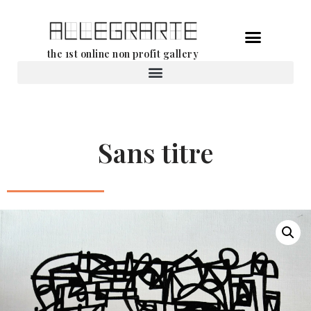
Aller
the 1st online non profit gallery
au
contenu
Location d’oeuvres d’art
Sans titre