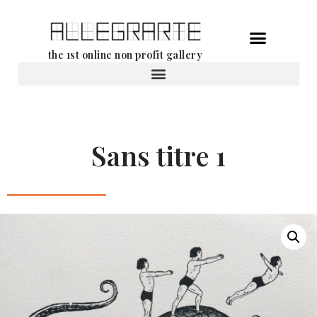
Aller
the 1st online non profit gallery
au
contenu
Location d’oeuvres d’art
Sans titre 1