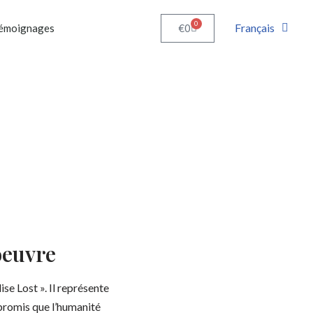
0
Français
€
0
émoignages
oeuvre
ise Lost ». Il représente
promis que l’humanité