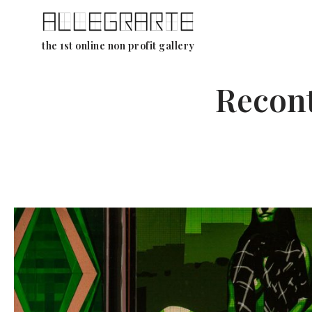
Aller
the 1st online non profit gallery
au
contenu
Recont