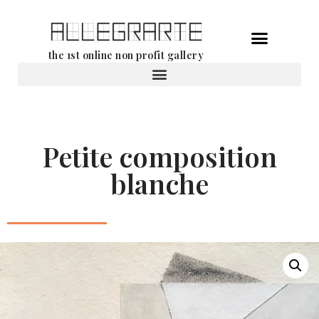
Aller
the 1st online non profit gallery
au
contenu
Location d’oeuvres d’art
Petite composition
blanche