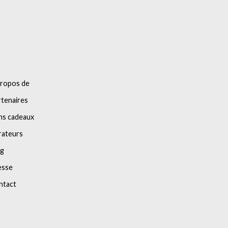
propos de
tenaires
ns cadeaux
rateurs
og
esse
ntact