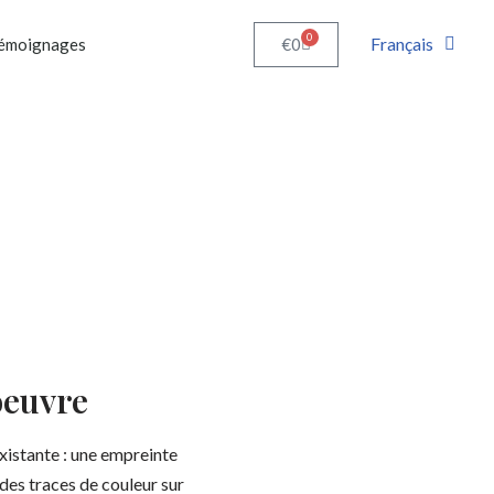
0
Français
€
0
émoignages
oeuvre
istante : une empreinte
 des traces de couleur sur