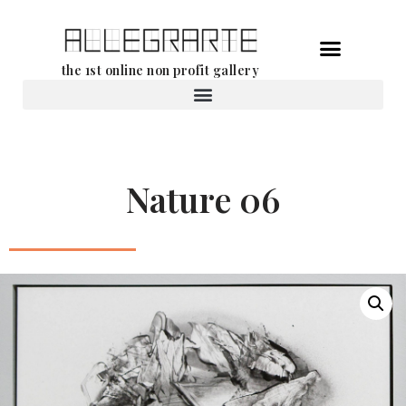
Aller
the 1st online non profit gallery
au
contenu
Location d’oeuvres d’art
Nature 06