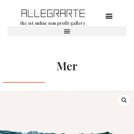
Aller
the 1st online non profit gallery
au
contenu
Location d’oeuvres d’art
Mer