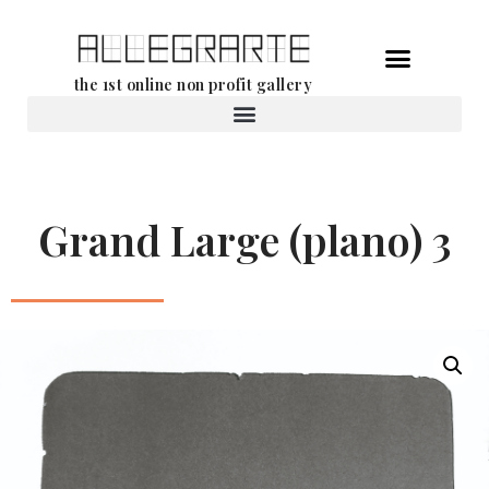
Ga
the 1st online non profit gallery
naar
de
Verhuur van werken
inhoud
Grand Large (plano) 3