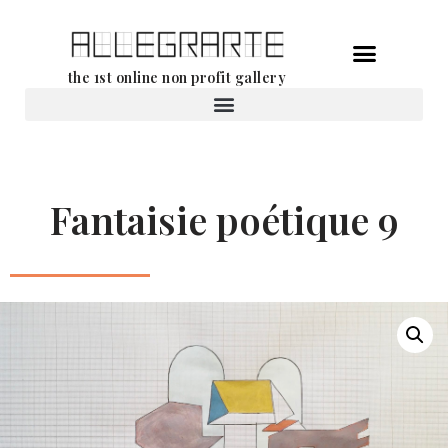
Aller
the 1st online non profit gallery
au
contenu
Location d’oeuvres d’art
Fantaisie poétique 9