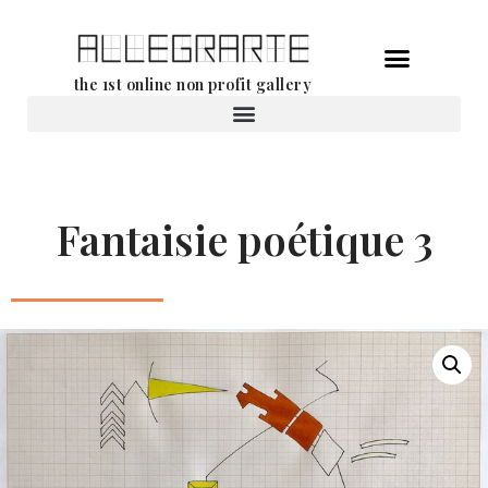
Ga
the 1st online non profit gallery
naar
de
Verhuur van werken
inhoud
Fantaisie poétique 3