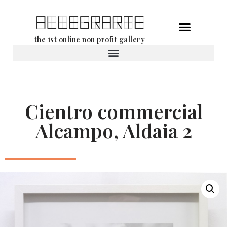
Aller
the 1st online non profit gallery
au
contenu
Location d’oeuvres d’art
Cientro commercial
Alcampo, Aldaia 2