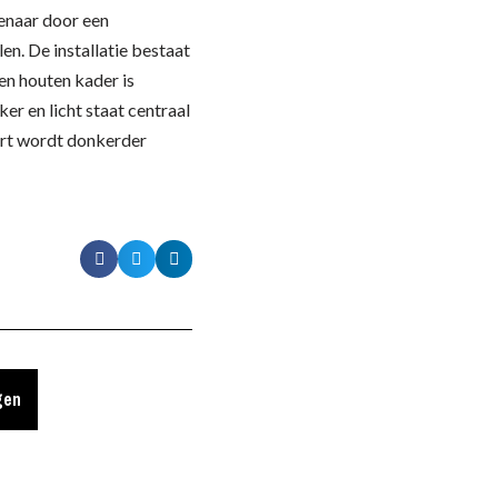
tenaar door een
en. De installatie bestaat
een houten kader is
r en licht staat centraal
wart wordt donkerder
gen