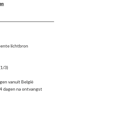
len
cente lichtbron
(1/3)
gen vanuit België
4 dagen na ontvangst