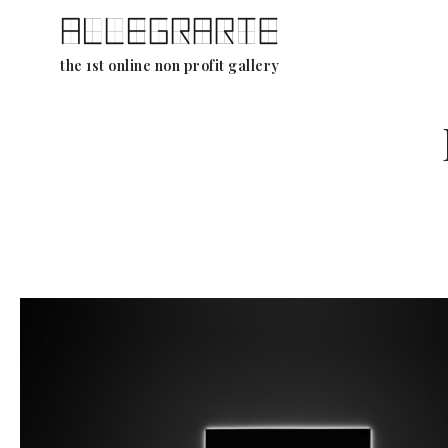
Ga
the 1st online non profit gallery
naar
de
inhoud