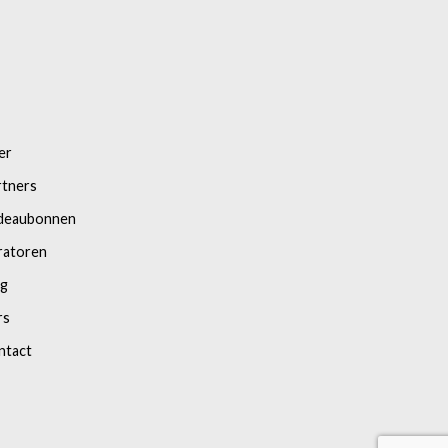
er
rtners
deaubonnen
ratoren
og
rs
ntact