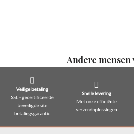
Andere mensen 
Veilige betaling
Snelle levering
SSL - gecertificeerde
Met onze efficiënte
beveiligde site
verzendoplossingen
betalingsgarantie