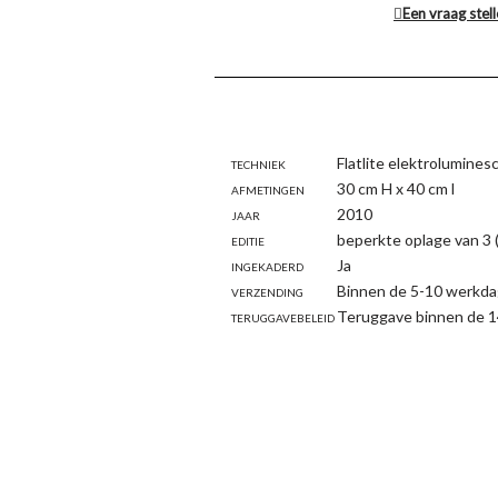
Een vraag stel
Techniek
Flatlite elektrolumines
Afmetingen
30 cm H x 40 cm l
Jaar
2010
Editie
beperkte oplage van 3 
Ingekaderd
Ja
Verzending
Binnen de 5-10 werkda
Teruggavebeleid
Teruggave binnen de 1