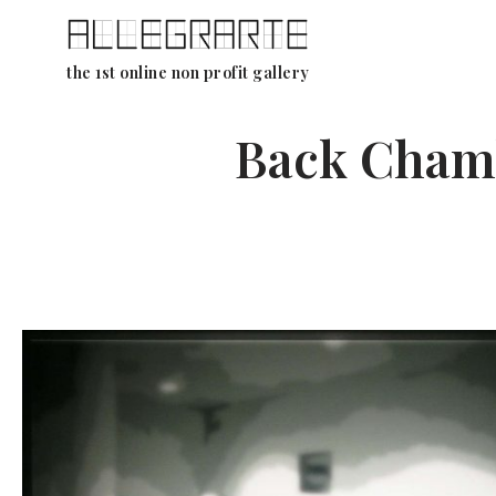
Aller
the 1st online non profit gallery
au
contenu
Back Chamb