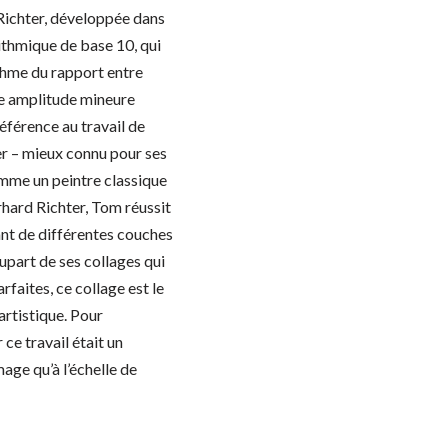
e Richter, développée dans
ithmique de base 10, qui
thme du rapport entre
ne amplitude mineure
référence au travail de
er – mieux connu pour ses
omme un peintre classique
hard Richter, Tom réussit
sant de différentes couches
lupart de ses collages qui
rfaites, ce collage est le
artistique. Pour
 ce travail était un
image qu’à l’échelle de