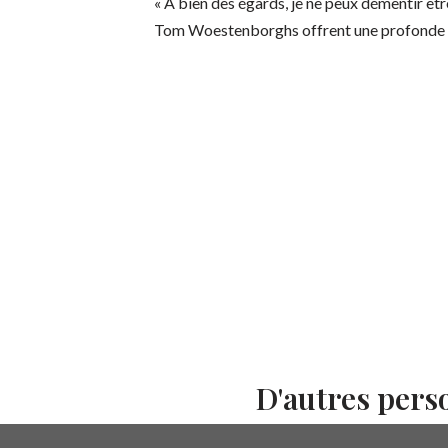
« À bien des égards, je ne peux démentir êt
Tom Woestenborghs offrent une profonde ré
D'autres pers