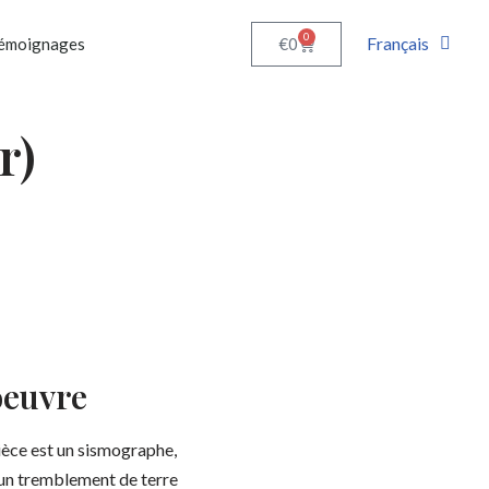
0
Français
€
0
émoignages
r)
oeuvre
ièce est un sismographe,
d’un tremblement de terre