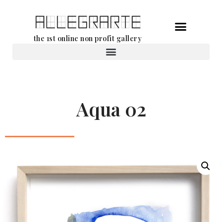
Aller
the 1st online non profit gallery
au
contenu
Location d’oeuvres d’art
Aqua 02