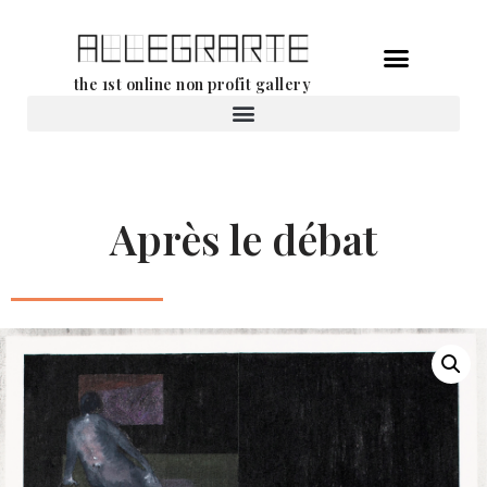
Aller
the 1st online non profit gallery
au
contenu
Location d’oeuvres d’art
Après le débat