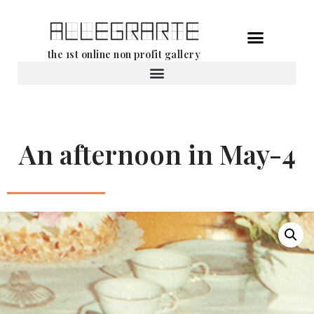
Aller
the 1st online non profit gallery
au
contenu
Location d’oeuvres d’art
An afternoon in May-4