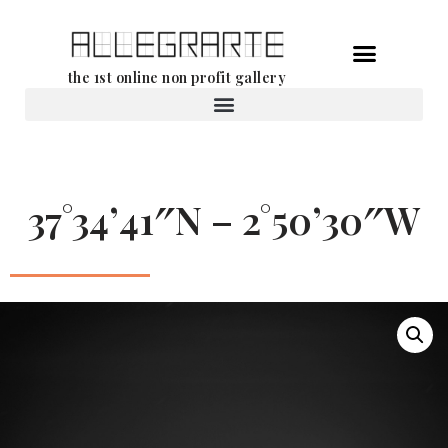
Aller
the 1st online non profit gallery
au
contenu
Location d’oeuvres d’art
37°34’41″N – 2°50’30″W