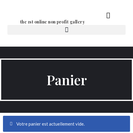
Aller
the 1st online non profit gallery
au
contenu
Location d’oeuvres d’art
Panier
Votre panier est actuellement vide.