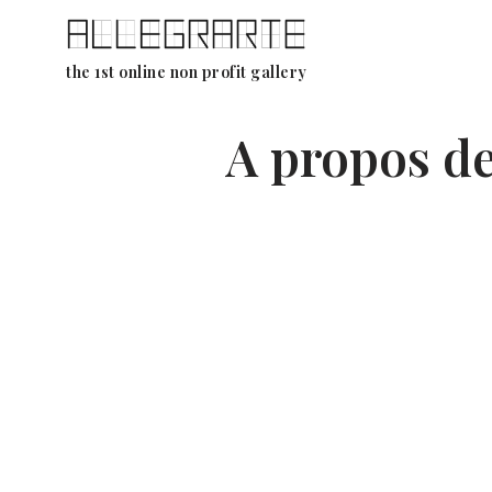
Aller
the 1st online non profit gallery
au
contenu
A propos d