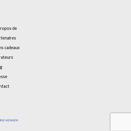
propos de
tenaires
ns cadeaux
rateurs
og
esse
ntact
ARIK HENNEN