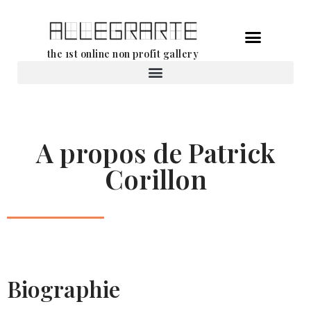
Aller
the 1st online non profit gallery
au
contenu
Location d’oeuvres d’art
A propos de Patrick
Corillon
Biographie