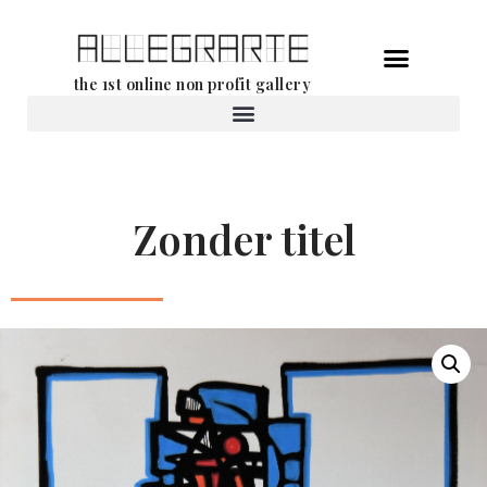
Ga
the 1st online non profit gallery
naar
de
Verhuur van werken
inhoud
Zonder titel