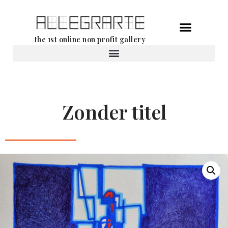
Ga
the 1st online non profit gallery
naar
de
Verhuur van werken
inhoud
Zonder titel