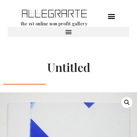
Ga
the 1st online non profit gallery
naar
de
Verhuur van werken
inhoud
Untitled