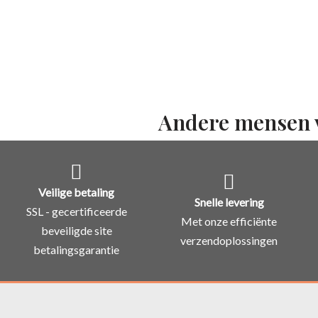
Andere mensen 
Veilige betaling
Snelle levering
SSL - gecertificeerde
Met onze efficiënte
beveiligde site
verzendoplossingen
betalingsgarantie