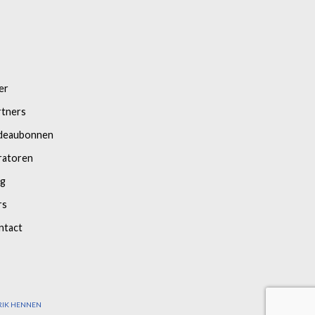
er
rtners
deaubonnen
ratoren
og
rs
ntact
RIK HENNEN