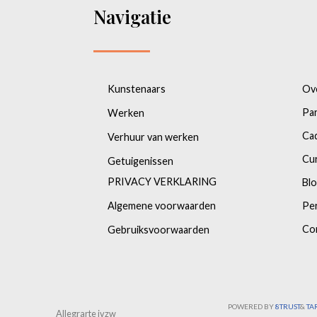
Navigatie
Kunstenaars
Ov
Pa
Werken
Ca
Verhuur van werken
Cu
Getuigenissen
PRIVACY VERKLARING
Bl
Algemene voorwaarden
Pe
Co
Gebruiksvoorwaarden
POWERED BY
8TRUST
&
TA
Allegrarte ivzw