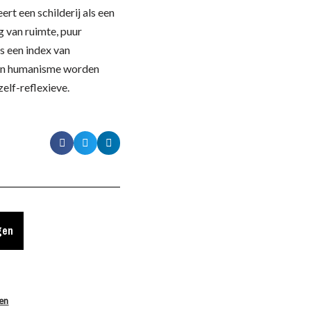
ert een schilderij als een
g van ruimte, puur
ls een index van
 en humanisme worden
elf-reflexieve.
gen
len