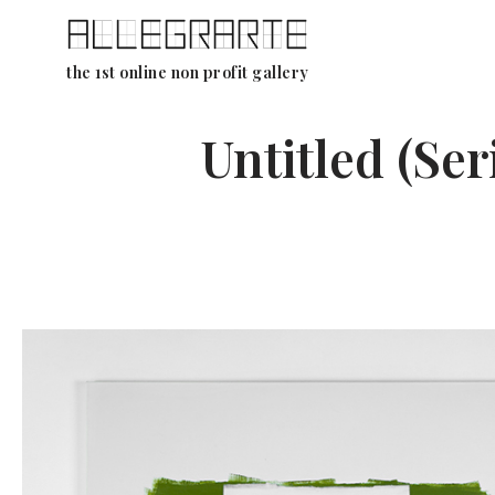
Ga
the 1st online non profit gallery
naar
de
Untitled (Se
inhoud