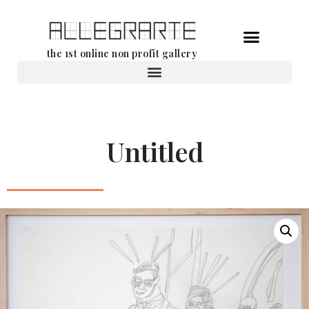
Ga
the 1st online non profit gallery
naar
de
Verhuur van werken
inhoud
Untitled