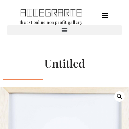
Ga
the 1st online non profit gallery
naar
de
Verhuur van werken
inhoud
Untitled