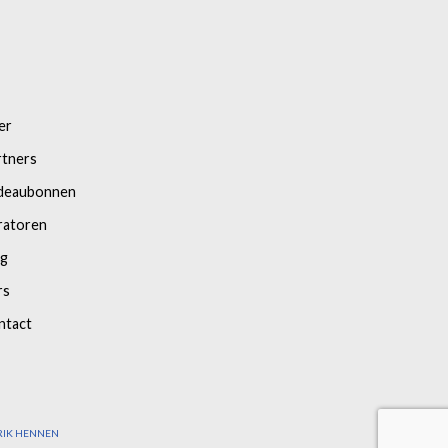
er
rtners
deaubonnen
ratoren
og
rs
ntact
RIK HENNEN