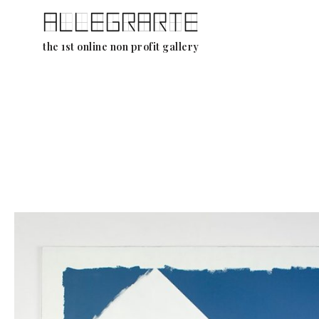
Ga
the 1st online non profit gallery
naar
de
inhoud