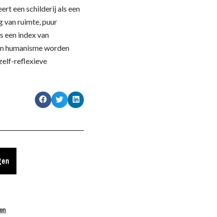
ert een schilderij als een
g van ruimte, puur
ls een index van
 en humanisme worden
zelf-reflexieve
gen
len