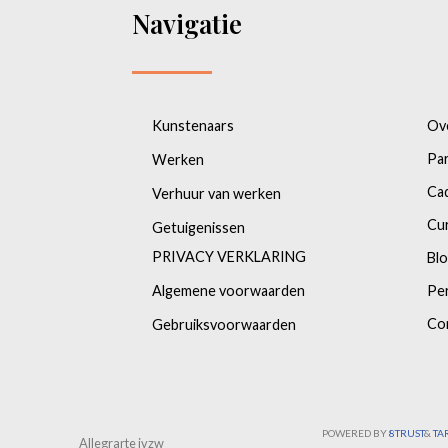
Navigatie
Kunstenaars
Ov
Pa
Werken
Ca
Verhuur van werken
Cu
Getuigenissen
PRIVACY VERKLARING
Bl
Algemene voorwaarden
Pe
Co
Gebruiksvoorwaarden
POWERED BY
8TRUST
&
TA
Allegrarte ivzw