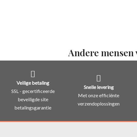
Andere mensen 
Veilige betaling
Snelle levering
SSL - gecertificeerde
Met onze efficiënte
beveiligde site
verzendoplossingen
betalingsgarantie