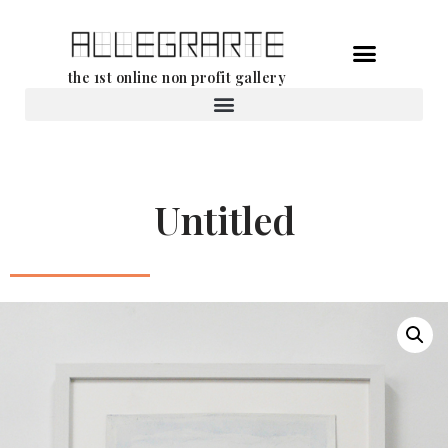
Ga
the 1st online non profit gallery
naar
de
Verhuur van werken
inhoud
Untitled