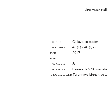
Een vraag stel
Techniek
Collage op papier
Afmetingen
40 (H) x 40 (L) cm
Jaar
2017
Jaar
Ingekaderd
Ja
Verzending
Binnen de 5-10 werkda
Teruggavebeleid
Teruggave binnen de 1