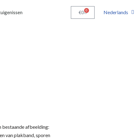
0
Nederlands
€
0
uigenissen
n bestaande afbeelding:
len van plakband, sporen