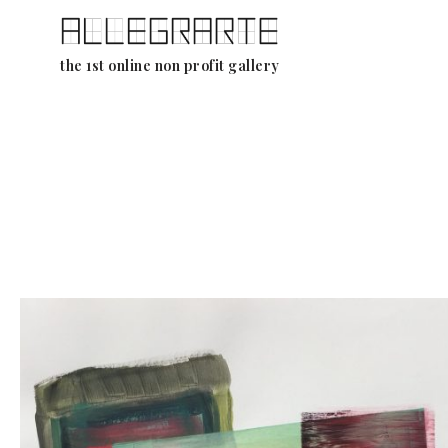
Ga
the 1st online non profit gallery
naar
de
inhoud