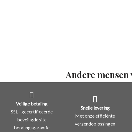
Andere mensen 
Veilige betaling
Snelle levering
SSL - gecertificeerde
Met onze efficiënte
beveiligde site
verzendoplossingen
betalingsgarantie