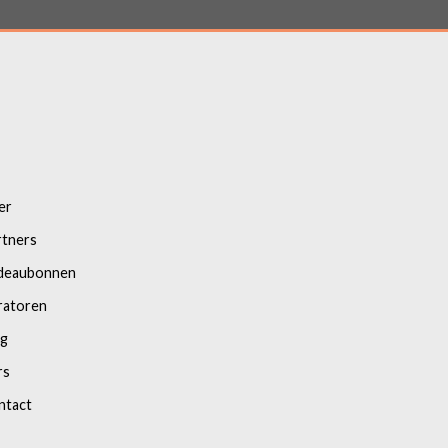
er
rtners
deaubonnen
ratoren
og
rs
ntact