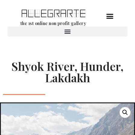
Ga
the 1st online non profit gallery
naar
de
Verhuur van werken
inhoud
Shyok River, Hunder,
Lakdakh