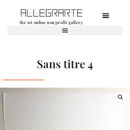
Ga
the 1st online non profit gallery
naar
de
Verhuur van werken
inhoud
Sans titre 4