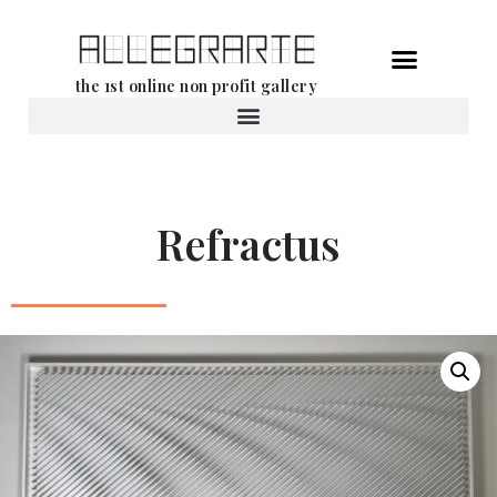
Ga
the 1st online non profit gallery
naar
de
Verhuur van werken
inhoud
Refractus