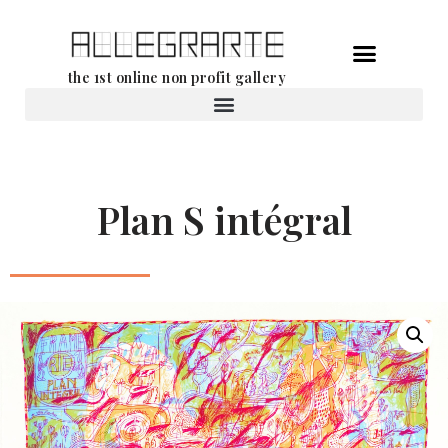
Ga
the 1st online non profit gallery
naar
de
Verhuur van werken
inhoud
Plan S intégral