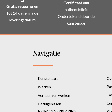
Certificaat van
Gratis retourneren
authenticiteit
Tot 14 dagen na de
Ondertekend door de
leveringsdatum
kunstenaar
Navigatie
Kunstenaars
Ov
Pa
Werken
Ca
Verhuur van werken
Cu
Getuigenissen
PRIVACY VERKLARING
Bl