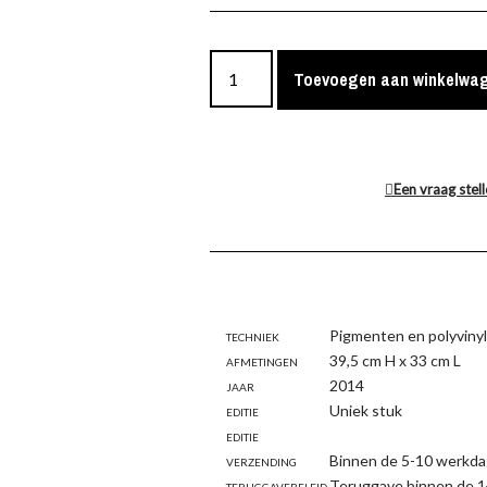
Toevoegen aan winkelwa
Een vraag stel
Techniek
Pigmenten en polyvinyl
Afmetingen
39,5 cm H x 33 cm L
Jaar
2014
Editie
Uniek stuk
Editie
Verzending
Binnen de 5-10 werkda
Teruggavebeleid
Teruggave binnen de 1