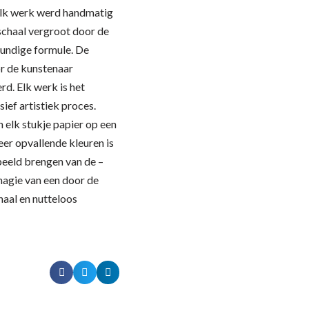
Elk werk werd handmatig
schaal vergroot door de
undige formule. De
r de kunstenaar
d. Elk werk is het
sief artistiek proces.
elk stukje papier op een
er opvallende kleuren is
 beeld brengen van de –
magie van een door de
naal en nutteloos