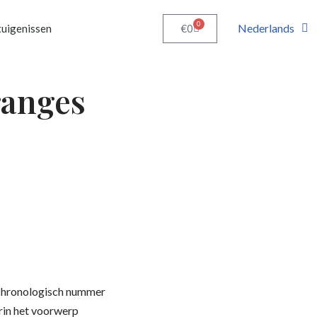
0
Nederlands
€
0
uigenissen
ranges
n chronologisch nummer
arin het voorwerp