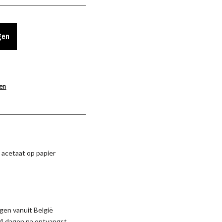
gen
len
 acetaat op papier
gen vanuit België
4 dagen na ontvangst