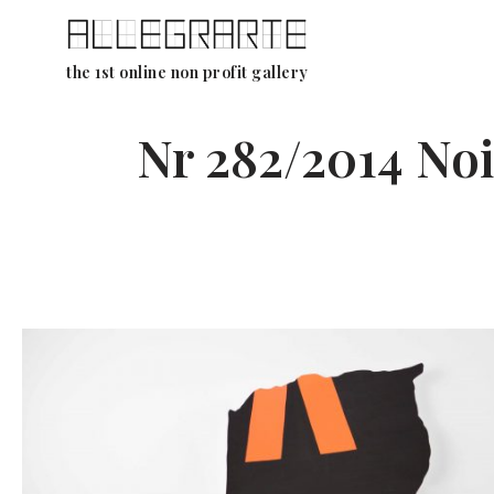
Ga
the 1st online non profit gallery
naar
de
Nr 282/2014 No
inhoud