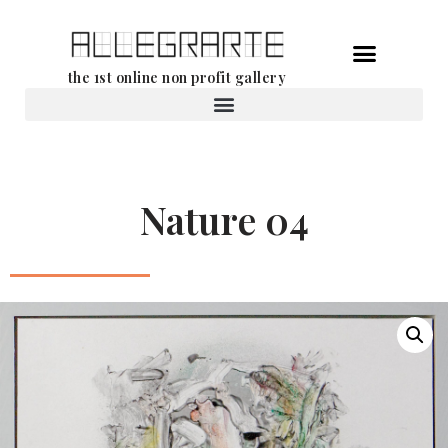
Ga
the 1st online non profit gallery
naar
de
Verhuur van werken
inhoud
Nature 04