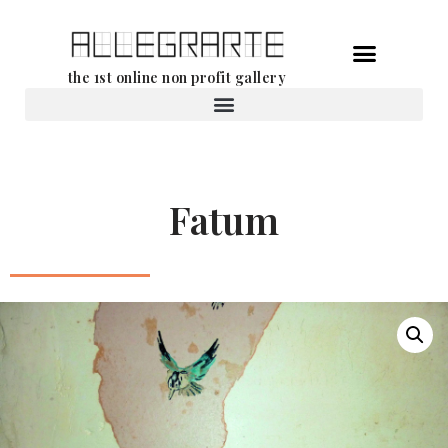
Ga
the 1st online non profit gallery
naar
de
Verhuur van werken
inhoud
Fatum