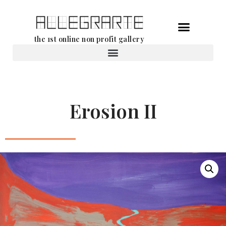
Ga
the 1st online non profit gallery
naar
de
Verhuur van werken
inhoud
Erosion II