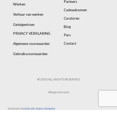
Partners
Werken
Cadeaubonnen
Verhuur van werken
Curatoren
Getuigenissen
Blog
PRIVACY VERKLARING
Pers
Contact
Algemene voorwaarden
Gebruiksvoorwaarden
© 2020 ALL RIGHTS RESERVED
Allegrarte ivzw
POWERED BY
8TRUST
&
TARIK HENNEN