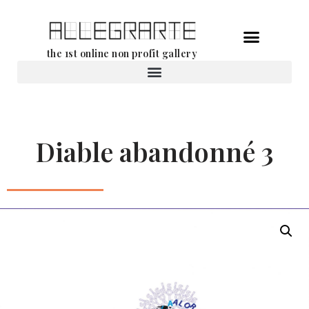
Ga
the 1st online non profit gallery
naar
de
Verhuur van werken
inhoud
Diable abandonné 3