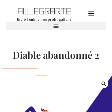
Ga
the 1st online non profit gallery
naar
de
Verhuur van werken
inhoud
Diable abandonné 2