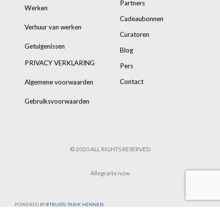
Partners
Werken
Cadeaubonnen
Verhuur van werken
Curatoren
Getuigenissen
Blog
PRIVACY VERKLARING
Pers
Contact
Algemene voorwaarden
Gebruiksvoorwaarden
© 2020 ALL RIGHTS RESERVED
Allegrarte ivzw
POWERED BY
8TRUST
&
TARIK HENNEN