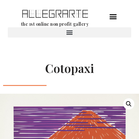
Ga
the 1st online non profit gallery
naar
de
Verhuur van werken
inhoud
Cotopaxi