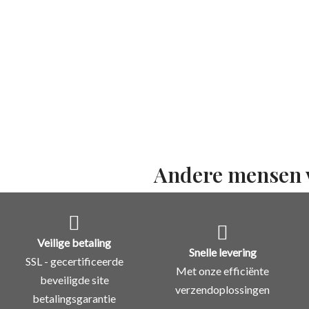
Andere mensen 
Veilige betaling
Snelle levering
SSL - gecertificeerde
Met onze efficiënte
beveiligde site
verzendoplossingen
betalingsgarantie