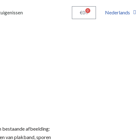
0
Nederlands
€
0
uigenissen
n bestaande afbeelding:
len van plakband, sporen