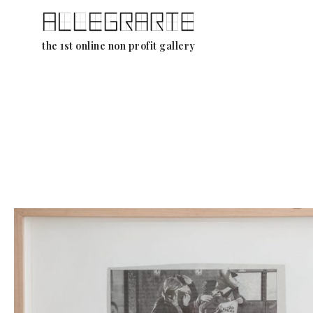
Ga
the 1st online non profit gallery
naar
de
inhoud