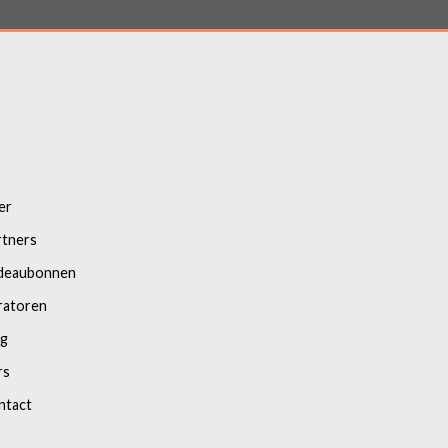
er
rtners
deaubonnen
ratoren
og
rs
ntact