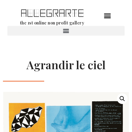
Ga
the 1st online non profit gallery
naar
de
Verhuur van werken
inhoud
Agrandir le ciel