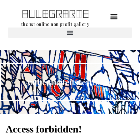
Ga
the 1st online non profit gallery
naar
de
Verhuur van werken
inhoud
Authenticiteitscertificaat