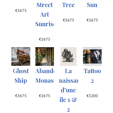
Street
Tree
Sun
€
1675
Art
€
1675
€
1675
Sunrise
€
1675
Ghost
Abandoned
La
Tattoo
Ship
Monastery
naissance
2
d’une
€
1675
€
1675
€
1200
île 1 &
2