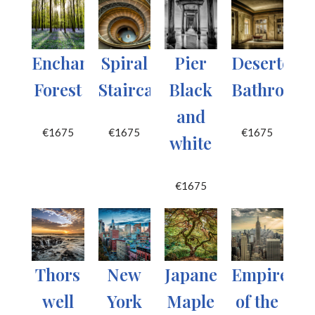
Enchanted
Spiral
Pier
Deserted
Forest
Staircase
Black
Bathroom
and
€
1675
€
1675
€
1675
white
€
1675
Thors
New
Japanese
Empire
well
York
Maple
of the