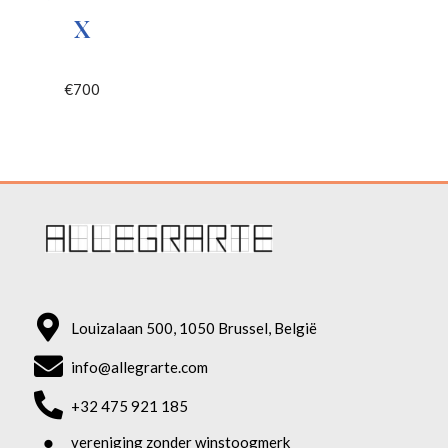
X
€
700
Louizalaan 500, 1050 Brussel, België
info@allegrarte.com
+32 475 921 185
vereniging zonder winstoogmerk