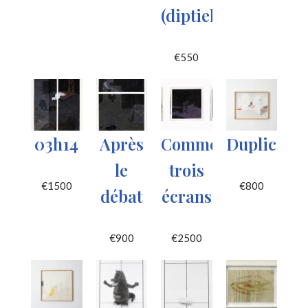
(diptiek)
€
550
03h14
Après
Comme
Duplicat
le
trois
€
1500
€
800
débat
écrans
€
900
€
2500