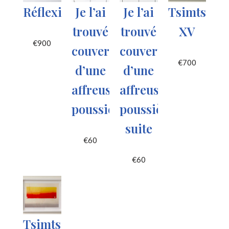
Réflexions
Je l’ai
Je l’ai
Tsimtsoe
trouvé
trouvé
XV
€
900
couvert
couvert
€
700
d’une
d’une
affreuse
affreuse
poussière
poussière
suite
€
60
€
60
Tsimtsoem