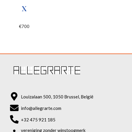
X
€
700
Louizalaan 500, 1050 Brussel, België
info@allegrarte.com
+32 475 921 185
vereniging zonder winstoogmerk