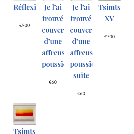
Réflexions
Je l’ai
Je l’ai
Tsimtsoe
trouvé
trouvé
XV
€
900
couvert
couvert
€
700
d’une
d’une
affreuse
affreuse
poussière
poussière
suite
€
60
€
60
Tsimtsoem