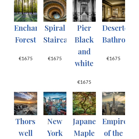
Enchanted
Spiral
Pier
Deserted
Forest
Staircase
Black
Bathroom
and
€
1675
€
1675
€
1675
white
€
1675
Thors
New
Japanese
Empire
well
York
Maple
of the