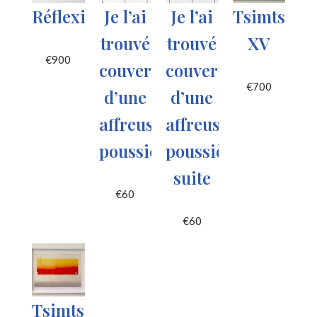
Réflexions
Je l’ai
Je l’ai
Tsimtsoe
trouvé
trouvé
XV
€
900
couvert
couvert
€
700
d’une
d’une
affreuse
affreuse
poussière
poussière
suite
€
60
€
60
Tsimtsoem