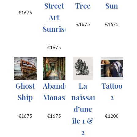
Street
Tree
Sun
€
1675
Art
€
1675
€
1675
Sunrise
€
1675
Ghost
Abandoned
La
Tattoo
Ship
Monastery
naissance
2
d’une
€
1675
€
1675
€
1200
île 1 &
2