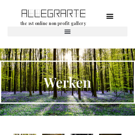
Ga
the 1st online non profit gallery
naar
de
Verhuur van werken
inhoud
Werken