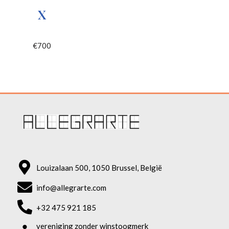
X
€
700
Louizalaan 500, 1050 Brussel, België
info@allegrarte.com
+32 475 921 185
vereniging zonder winstoogmerk