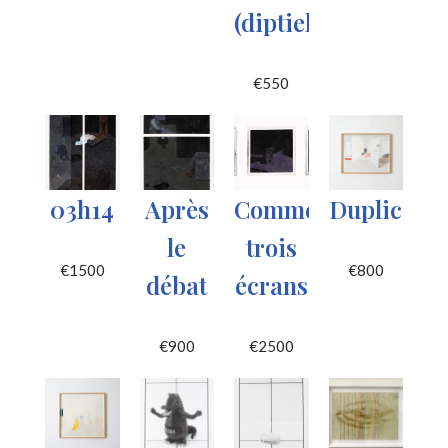
(diptiek)
€
550
03h14
Après
Comme
Duplicat
le
trois
€
1500
€
800
débat
écrans
€
900
€
2500