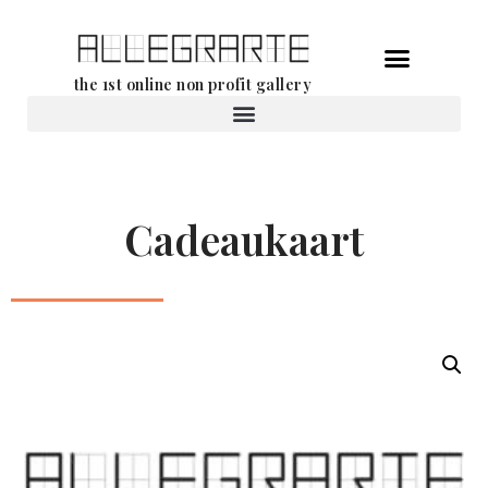
Ga
the 1st online non profit gallery
naar
de
Verhuur van werken
inhoud
Cadeaukaart