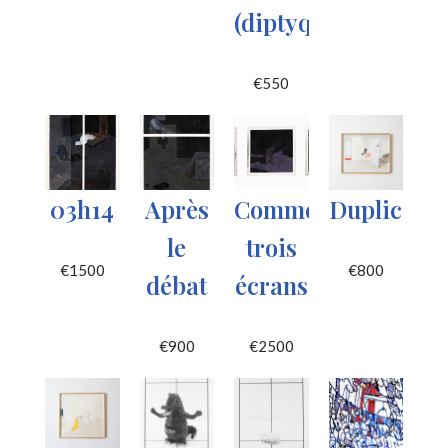
(diptyque)
€
550
03h14
Après
Comme
Duplicat
le
trois
€
1500
€
800
débat
écrans
€
900
€
2500