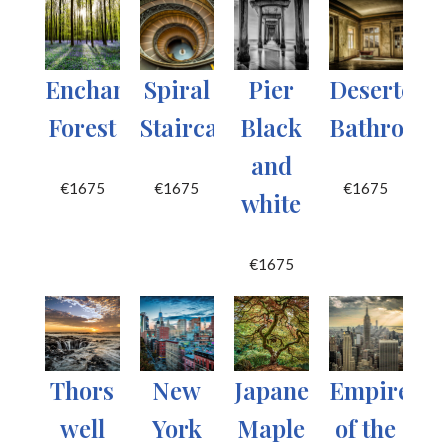
Enchanted
Spiral
Pier
Deserted
Forest
Staircase
Black
Bathroom
and
€
1675
€
1675
€
1675
white
€
1675
Thors
New
Japanese
Empire
well
York
Maple
of the