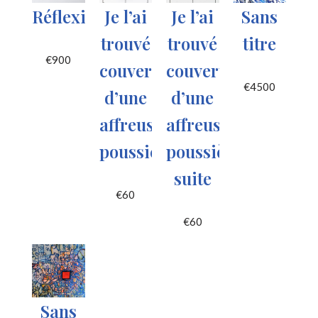
Réflexions
Je l’ai
Je l’ai
Sans
trouvé
trouvé
titre
€
900
couvert
couvert
€
4500
d’une
d’une
affreuse
affreuse
poussière
poussière
suite
€
60
€
60
Sans