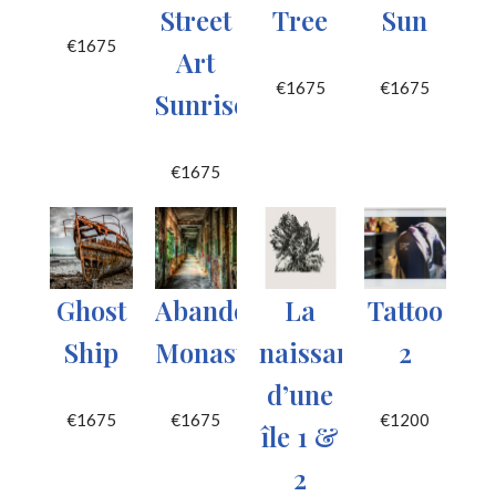
Street
Tree
Sun
€
1675
Art
€
1675
€
1675
Sunrise
€
1675
Ghost
Abandoned
La
Tattoo
Ship
Monastery
naissance
2
d’une
€
1675
€
1675
€
1200
île 1 &
2