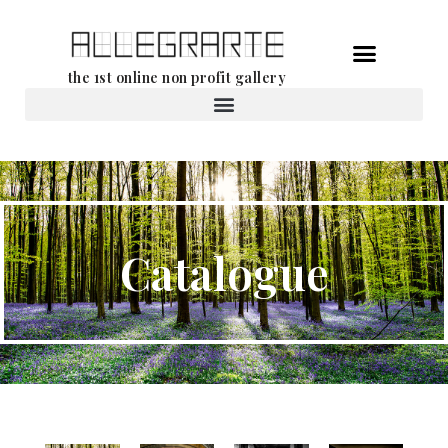
Aller
the 1st online non profit gallery
au
contenu
Location d’oeuvres d’art
Catalogue