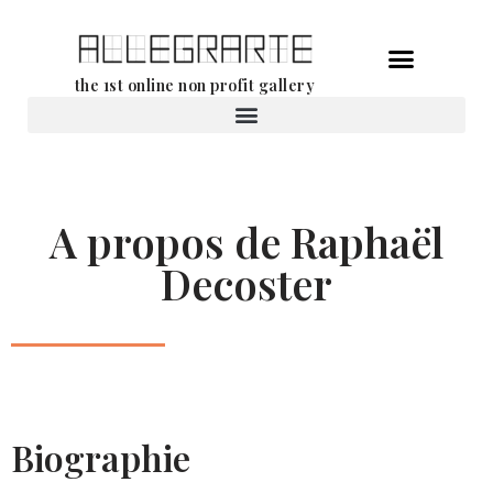
Aller
the 1st online non profit gallery
au
contenu
Location d’oeuvres d’art
A propos de Raphaël
Decoster
Biographie